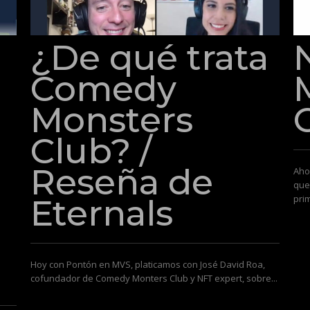
¿De qué trata
Comedy
Monsters
Club? /
Reseña de
Aho
que
Eternals
prim
Hoy con Pontón en MVS, platicamos con José David Roa,
cofundador de Comedy Monters Club y NFT expert, sobre...