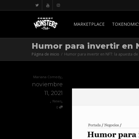
MARKETPLACE
TOKENOMIC
Humor para invertir en
Página de inicio
Humor para invertir en NFT: la apuesta 
,
Mariana Comedy
noviembre
11, 2021
,
,
News
0