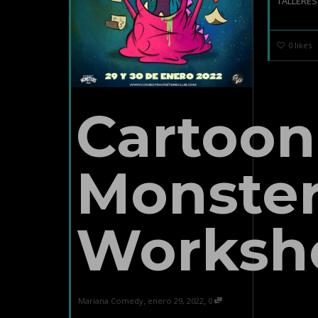
TALLERES.
0
likes
Cartoon
Monste
Worksh
,
,
Mariana Comedy
enero 29, 2022
0