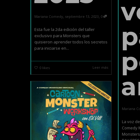
v
,
,
Mariana Comedy
septiembre 13, 2023
0
p
Esta fue la 2da edición del taller
exclusivo para Monsters que
quisieron aprender todos los secretos
para iniciarse en...
p
Leer más
0
likes
a
Mariana 
La voz de
Comedy M
Monsters 