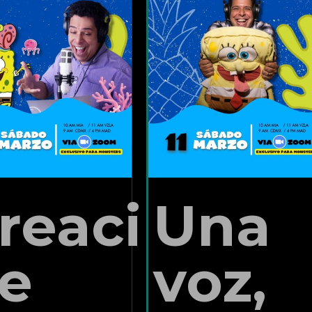
y
rs
reación
Una
nce
e
voz,