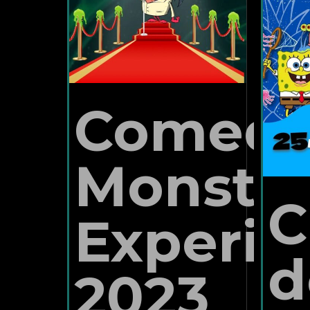
Comed
Monste
C
Experie
d
2023