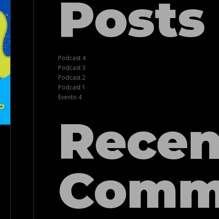
Posts
Podcast 4
Podcast 3
Podcast 2
Podcast 1
Evento 4
Recen
Comm