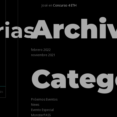
José
en
Concurso 4 ETH
Archi
rias
febrero 2022
noviembre 2021
Categ
ás
Próximos Eventos
News
Evento Especial
MonsterPASS