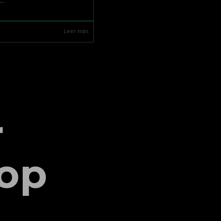
..
Leer más
r
op