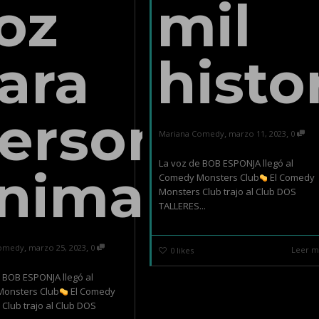
oz
mil
ara
histo
ersonajes
,
,
Mariana Comedy
marzo 11, 2023
0
La voz de BOB ESPONJA llegó al
nimados
Comedy Monsters Club
El Comedy
Monsters Club trajo al Club DOS
TALLERES...
,
,
Comedy
marzo 25, 2023
0
Leer m
0
likes
 BOB ESPONJA llegó al
onsters Club
El Comedy
Club trajo al Club DOS