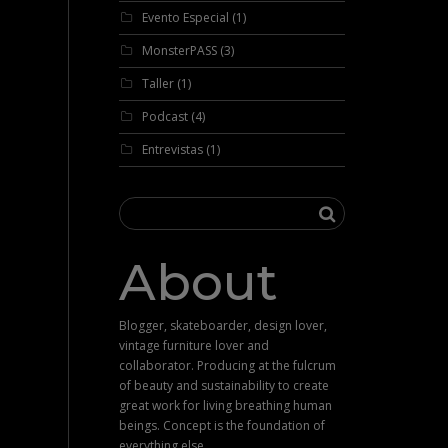
Evento Especial
(1)
MonsterPASS
(3)
Taller
(1)
Podcast
(4)
Entrevistas
(1)
About
Blogger, skateboarder, design lover,
vintage furniture lover and
collaborator. Producing at the fulcrum
of beauty and sustainability to create
great work for living breathing human
beings. Concept is the foundation of
everything else.